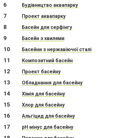
6
Будівництво аквапарку
7
Проект аквапарку
8
Басейн для серфінгу
9
Басейн з хвилями
10
Басейни з нержавіючої сталі
11
Композитний басейн
12
Проект басейну
13
Обладнання для басейну
14
Хімія для басейну
15
Хлор для басейну
16
Альгіцид для басейну
17
pH мінус для басейну