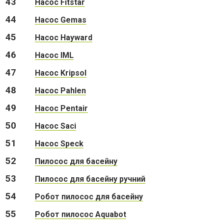
43
Насос Fitstar
44
Насос Gemas
45
Насос Hayward
46
Насос IML
47
Насос Kripsol
48
Насос Pahlen
49
Насос Pentair
50
Насос Saci
51
Насос Speck
52
Пилосос для басейну
53
Пилосос для басейну ручний
54
Робот пилосос для басейну
55
Робот пилосос Aquabot