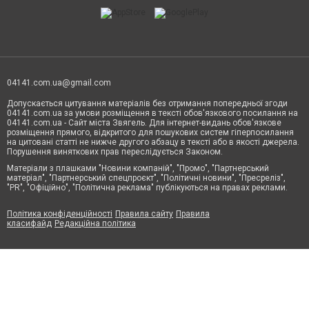
04141.com.ua@gmail.com
Допускається цитування матеріалів без отримання попередньої згоди
04141.com.ua за умови розміщення в тексті обов'язкового посилання на
04141.com.ua - Сайт міста Звягель. Для інтернет-видань обов'язкове
розміщення прямого, відкритого для пошукових систем гіперпосилання
на цитовані статті не нижче другого абзацу в тексті або в якості джерела.
Порушення виняткових прав переслідується Законом.
Матеріали з плашками "Новини компаній", "Промо", "Партнерський
матеріал", "Партнерський спецпроєкт", "Політичні новини", "Пресреліз",
"PR", "Офіційно", "Політична реклама" публікуються на правах реклами.
Політика конфіденційності
Правила сайту
Правила
класифайд
Редакційна політика