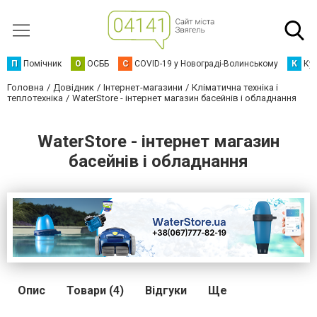
П
Помічник
О
ОСББ
C
COVID-19 у Новограді-Волинському
К
Кур
Головна
Довідник
Інтернет-магазини
Кліматична техніка і
теплотехніка
WaterStore - інтернет магазин басейнів і обладнання
WaterStore - інтернет магазин
басейнів і обладнання
Опис
Товари (4)
Відгуки
Ще