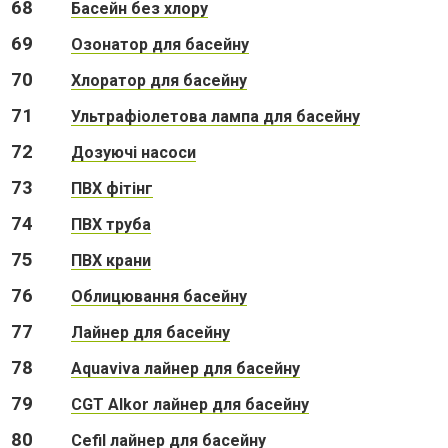
68
Басейн без хлору
69
Озонатор для басейну
70
Хлоратор для басейну
71
Ультрафіолетова лампа для басейну
72
Дозуючі насоси
73
ПВХ фітінг
74
ПВХ труба
75
ПВХ крани
76
Облицювання басейну
77
Лайнер для басейну
78
Aquaviva лайнер для басейну
79
CGT Alkor лайнер для басейну
80
Сefil лайнер для басейну