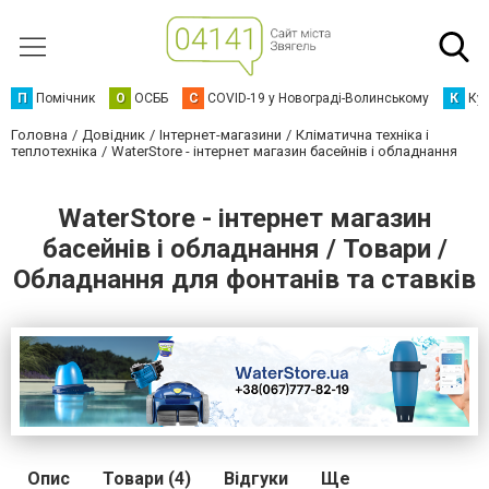
П
Помічник
О
ОСББ
C
COVID-19 у Новограді-Волинському
К
Кур
Головна
Довідник
Інтернет-магазини
Кліматична техніка і
теплотехніка
WaterStore - інтернет магазин басейнів і обладнання
WaterStore - інтернет магазин
басейнів і обладнання / Товари /
Обладнання для фонтанів та ставків
Опис
Товари (4)
Відгуки
Ще