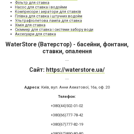
Фільтр для ставка
Насос для ставка і водойми
Компресори і аератори для ставків
Плівка для ставка і штучних водойм
Ультрафіолетова лампа для ставка
Хімія для ставка
Скіммер для ставка і системи забору води
Аксесуари для ставка
WaterStore (Ватерстор) - басейни, фонтани,
ставки, опалення
...
Сайт:
https://waterstore.ua/
...
Адреса:
Київ, вул. Анни Ахматової, 16а, оф. 20
Телефон:
+380(44)502-01-02
+380(66)777-78-42
+380(67)777-82-19
+380(67)890-80-80