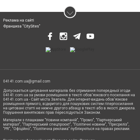
Реклама на сайті
Франшиза "CitySites"
04141.com.ua@gmail.com
Допускається цитування матеріалів без отримання попередньої згоди
04141.com.ua за умови розміщення в тексті обов'язкового посилання на
04141.com.ua - Сайт міста Звягель. Для інтернет-видань обов'язкове
розміщення прямого, відкритого для пошукових систем гіперпосилання
на цитовані статті не нижче другого абзацу в тексті або в якості джерела.
Порушення виняткових прав переслідується Законом.
Матеріали з плашками "Новини компаній", "Промо", "Партнерський
матеріал", "Партнерський спецпроєкт", "Політичні новини", "Пресреліз",
"PR", "Офіційно", "Політична реклама" публікуються на правах реклами.