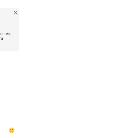
ніями;
та