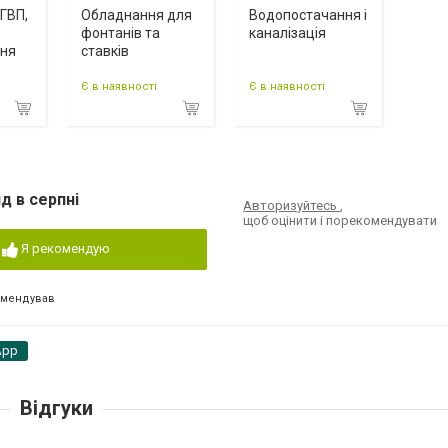
ГВП,
Обладнання для
Водопостачання і
фонтанів та
каналізація
ння
ставків
Є в наявності
Є в наявності
д в серпні
Авторизуйтесь
,
щоб оцінити і порекомендувати
Я рекомендую
омендував
App
Відгуки