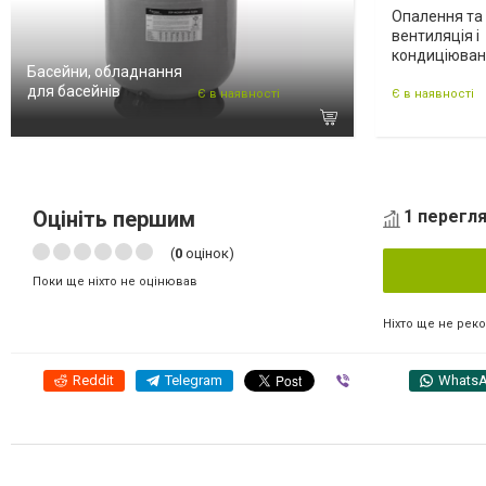
Опалення та 
вентиляція і
кондиціюва
Басейни, обладнання
для басейнів
Є в наявності
Є в наявності
Оцініть першим
1 перегля
(
0
оцінок)
Поки ще ніхто не оцінював
Ніхто ще не рек
Reddit
Telegram
Viber
Whats