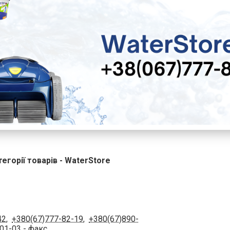
тегорії товарів - WaterStore
42
,
+380(67)777-82-19
,
+380(67)890-
-01-03
- факс