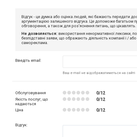
Відгук - це думка або оцінка людей, які бажають передати 
аргументацією залишеного відгука. Це допоможе багатьом пр
обговорення, а також для роз'яснення питань, що цікавлять.
Не дозволяється:
використання ненормативної лексики, по
безпідставні заяви, що ображають діяльність компанії і / або
самореклама.
Введіть email:
Ваш e-mail не відображатиметься на сайті
Обслуговування
0/12
Якість послуг, що
0/12
надаються
Ціна
0/12
Відгук: