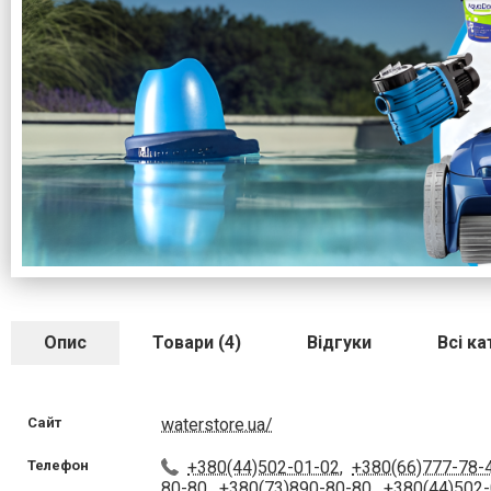
Опис
Товари (4)
Відгуки
Всі ка
Сайт
waterstore.ua/
Телефон
+380(44)502-01-02
,
+380(66)777-78-
80-80
,
+380(73)890-80-80
,
+380(44)502