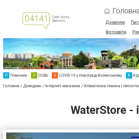
Головн
Дозвілля
Пит
Фотозвіти
Ре
П
Помічник
О
ОСББ
C
COVID-19 у Новограді-Волинському
К
Кур
Головна
Довідник
Інтернет-магазини
Кліматична техніка і теплоте
WaterStore -