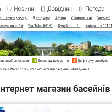
а
Новини
Довідник
Погода
ання та відповіді
Довідкова
Афіша
Оголошення
Вакансії
клама на сайті
YouTube 04141
Купуй онлайн
Instagram 0414
си англійської мови
П
Переклад документів
Г
Графік руху автобусів
хніка
WaterStore - інтернет магазин басейнів і обладнання
 інтернет магазин басейнів